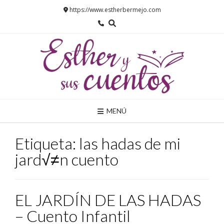
Saltar
https://www.estherbermejo.com
al
contenido
MENÚ
Etiqueta:
las hadas de mi
jard√≠n cuento
EL JARDÍN DE LAS HADAS
– Cuento Infantil