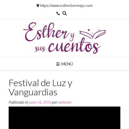
Saltar
https://www.estherbermejo.com
al
contenido
MENÚ
Festival de Luz y
Vanguardias
Publicado el
junio 14, 2019
por
estherbe