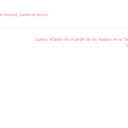
De Navidad
,
Cuentos de Oto√±o
Cuento Infantil «En el Jardín de las Hadas» en la T