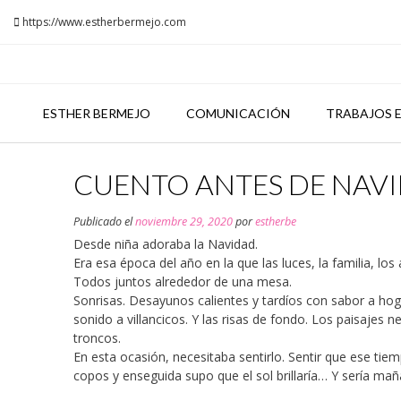
Saltar
https://www.estherbermejo.com
al
contenido
ESTHER BERMEJO
COMUNICACIÓN
TRABAJOS E
CUENTO ANTES DE NAV
Publicado el
noviembre 29, 2020
por
estherbe
Desde niña adoraba la Navidad.
Era esa época del año en la que las luces, la familia, los 
Todos juntos alrededor de una mesa.
Sonrisas. Desayunos calientes y tardíos con sabor a hoga
sonido a villancicos. Y las risas de fondo. Los paisajes
troncos.
En esta ocasión, necesitaba sentirlo. Sentir que ese ti
copos y enseguida supo que el sol brillaría… Y sería mañ