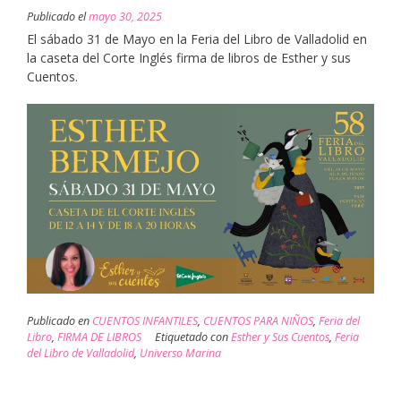
Publicado el
mayo 30, 2025
El sábado 31 de Mayo en la Feria del Libro de Valladolid en
la caseta del Corte Inglés firma de libros de Esther y sus
Cuentos.
Publicado en
CUENTOS INFANTILES
,
CUENTOS PARA NIÑOS
,
Feria del
Libro
,
FIRMA DE LIBROS
Etiquetado con
Esther y Sus Cuentos
,
Feria
del Libro de Valladolid
,
Universo Marina