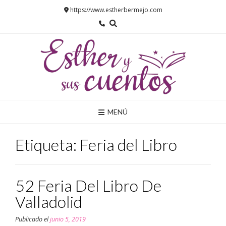
Saltar
https://www.estherbermejo.com
al
contenido
MENÚ
Etiqueta:
Feria del Libro
52 Feria Del Libro De
Valladolid
Publicado el
junio 5, 2019