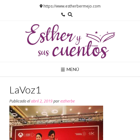
Saltar
https://www.estherbermejo.com
al
contenido
MENÚ
LaVoz1
Publicado el
abril 2, 2019
por
estherbe