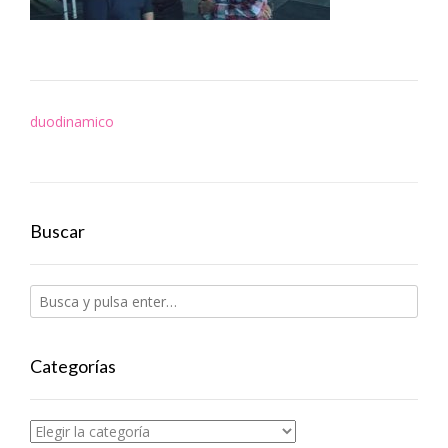
Navegación
duodinamico
de
entradas
Buscar
Categorías
Categorías