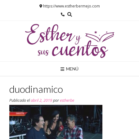
Saltar
https://www.estherbermejo.com
al
contenido
MENÚ
duodinamico
Publicado el
abril 2, 2019
por
estherbe