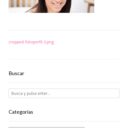
Navegación
cropped-fotoperfil-3.png
de
entradas
Buscar
Categorías