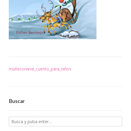
Navegación
muñeconieve_cuento_para_niños
de
entradas
Buscar