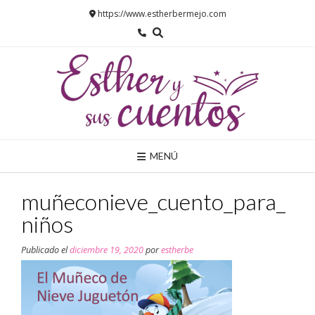
Saltar
https://www.estherbermejo.com
al
contenido
MENÚ
muñeconieve_cuento_para_
niños
Publicado el
diciembre 19, 2020
por
estherbe