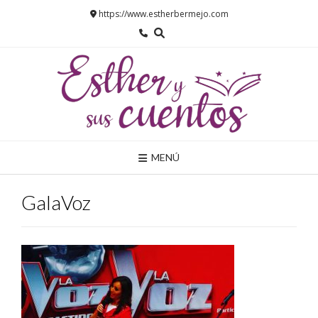
Saltar
https://www.estherbermejo.com
al
contenido
MENÚ
GalaVoz