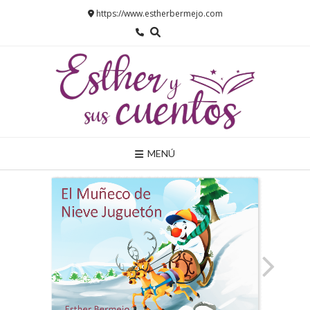
Saltar
https://www.estherbermejo.com
al
contenido
MENÚ