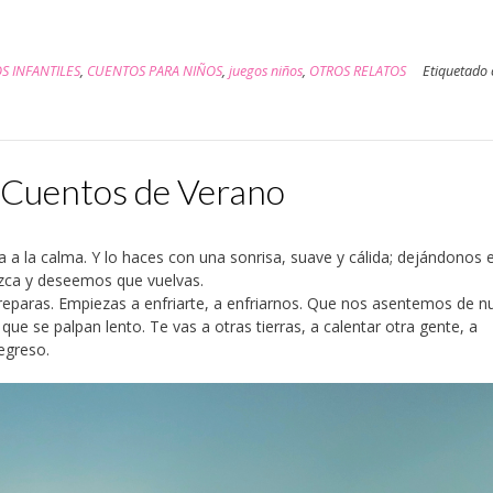
S INFANTILES
,
CUENTOS PARA NIÑOS
,
juegos niños
,
OTROS RELATOS
Etiquetado
Cuentos de Verano
a la calma. Y lo haces con una sonrisa, suave y cálida; dejándonos 
zca y deseemos que vuelvas.
eparas. Empiezas a enfriarte, a enfriarnos. Que nos asentemos de n
e se palpan lento. Te vas a otras tierras, a calentar otra gente, a
egreso.