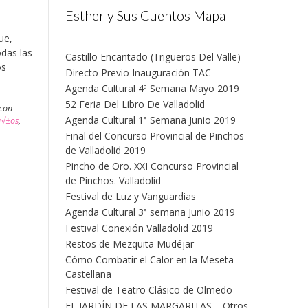
Esther y Sus Cuentos Mapa
ue,
odas las
Castillo Encantado (Trigueros Del Valle)
os
Directo Previo Inauguración TAC
Agenda Cultural 4ª Semana Mayo 2019
52 Feria Del Libro De Valladolid
 con
Agenda Cultural 1ª Semana Junio 2019
i√±os
,
Final del Concurso Provincial de Pinchos
de Valladolid 2019
Pincho de Oro. XXI Concurso Provincial
de Pinchos. Valladolid
Festival de Luz y Vanguardias
Agenda Cultural 3ª semana Junio 2019
Festival Conexión Valladolid 2019
Restos de Mezquita Mudéjar
Cómo Combatir el Calor en la Meseta
Castellana
Festival de Teatro Clásico de Olmedo
EL JARDÍN DE LAS MARGARITAS – Otros