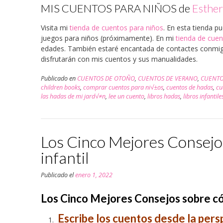
MIS CUENTOS PARA NIÑOS de
Esthe
Visita mi
tienda de cuentos para niños
. En esta tienda 
juegos para niños (próximamente). En mi
tienda de cuen
edades. También estaré encantada de contactes conmigo
disfrutarán con mis cuentos y sus manualidades.
Publicado en
CUENTOS DE OTOÑO
,
CUENTOS DE VERANO
,
CUENTO
children books
,
comprar cuentos para ni√±os
,
cuentos de hadas
,
cu
las hadas de mi jard√≠n
,
lee un cuento
,
libros hadas
,
libros infantile
Los Cinco Mejores Consejo
infantil
Publicado el
enero 1, 2022
Los Cinco Mejores Consejos sobre cóm
Escribe los cuentos desde la persp