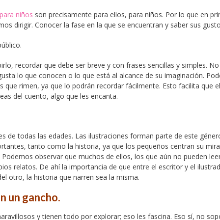
para niños
son precisamente para ellos, para niños. Por lo que en pr
s dirigir. Conocer la fase en la que se encuentran y saber sus gusto
público.
rlo, recordar que debe ser breve y con frases sencillas y simples. N
usta lo que conocen o lo que está al alcance de su imaginación. P
s que rimen, ya que lo podrán recordar fácilmente. Esto facilita que e
deas del cuento, algo que les encanta.
ores de todas las edades. Las ilustraciones forman parte de este géner
antes, tanto como la historia, ya que los pequeños centran su mir
ria. Podemos observar que muchos de ellos, los que aún no pueden leer
ios relatos. De ahí la importancia de que entre el escritor y el ilustra
l otro, la historia que narren sea la misma.
on un gancho.
ravillosos y tienen todo por explorar; eso les fascina. Eso sí, no sop