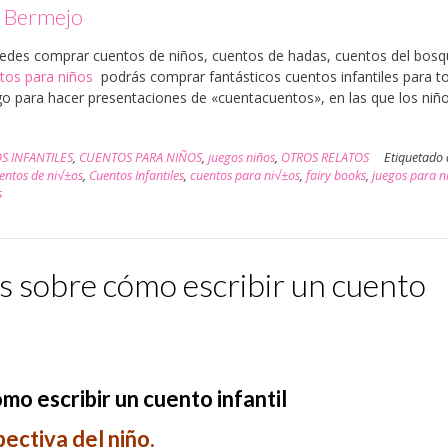
r Bermejo
puedes comprar cuentos de niños, cuentos de hadas, cuentos del bosq
tos para niños
podrás comprar fantásticos cuentos infantiles para t
 para hacer presentaciones de «cuentacuentos», en las que los niñ
S INFANTILES
,
CUENTOS PARA NIÑOS
,
juegos niños
,
OTROS RELATOS
Etiquetado
entos de ni√±os
,
Cuentos Infantiles
,
cuentos para ni√±os
,
fairy books
,
juegos para n
s
s sobre cómo escribir un cuento
o escribir un cuento infantil
ectiva del niño.